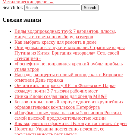
Металлические двери
→
Search for:
Свежие записи
Виды водопроводных труб: 7 вариантов, плюсы,
минусы и советы по выбору размеров
Как выбрать краску для ремонта в доме
Они держались за руки и хихикали: Странные кадры
Путина из Китая. Британия «взорвала» Сеть своей
«сенсацией»
«Роснефти» не понравился крепкий рубль: прибыль
упала втрое
Награды, концерты и новый рекорд: как в Кировске
отметили День горняка
Овчинский: по проекту КРТ в Филёвском Парке
создадут почти 3,7 тысячи рабочих мест
Йинка Илори создал часы для бренда MB&F
Беглов открыл новый корпус одного из крупнейших
образовательных комплексов Петербурга
«Голубые зоны» дома: названы 5 регионов России с
самой высокой продолжительностью жизни
Как выделить и оформить ТВ-зону в гостиной: 7 идей
Новотны: Украина постепенно исчезнет, ее
государственность распадется