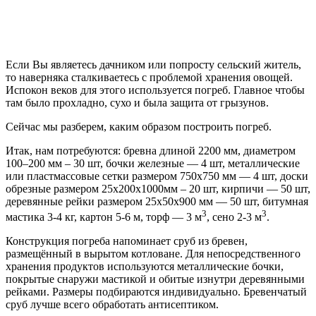
Если Вы являетесь дачником или попросту сельский житель,
то наверняка сталкиваетесь с проблемой хранения овощей.
Испокон веков для этого используется погреб. Главное чтобы
там было прохладно, сухо и была защита от грызунов.
Сейчас мы разберем, каким образом построить погреб.
Итак, нам потребуются: бревна длиной 2200 мм, диаметром
100–200 мм – 30 шт, бочки железные — 4 шт, металлические
или пластмассовые сетки размером 750х750 мм — 4 шт, доски
обрезные размером 25х200х1000мм – 20 шт, кирпичи — 50 шт,
деревянные рейки размером 25х50х900 мм — 50 шт, битумная
3
3
мастика 3-4 кг, картон 5-6 м, торф — 3 м
, сено 2-3 м
.
Конструкция погреба напоминает сруб из бревен,
размещённый в вырытом котловане. Для непосредственного
хранения продуктов используются металлические бочки,
покрытые снаружи мастикой и обитые изнутри деревянными
рейками. Размеры подбираются индивидуально. Бревенчатый
сруб лучше всего обработать антисептиком.