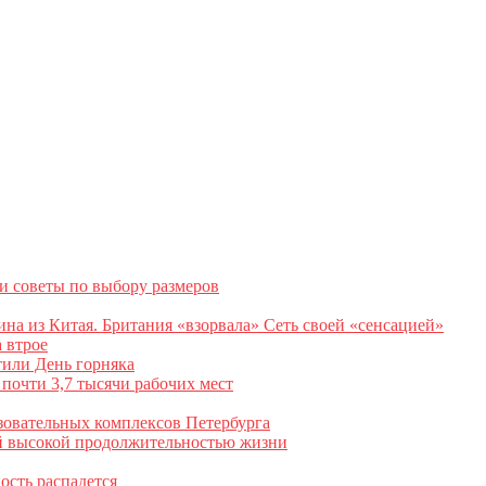
и советы по выбору размеров
на из Китая. Британия «взорвала» Сеть своей «сенсацией»
 втрое
тили День горняка
почти 3,7 тысячи рабочих мест
зовательных комплексов Петербурга
ой высокой продолжительностью жизни
ость распадется