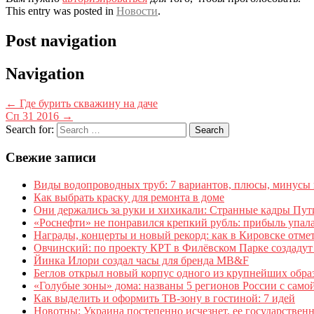
This entry was posted in
Новости
.
Post navigation
Navigation
←
Где бурить скважину на даче
Сп 31 2016
→
Search for:
Свежие записи
Виды водопроводных труб: 7 вариантов, плюсы, минусы 
Как выбрать краску для ремонта в доме
Они держались за руки и хихикали: Странные кадры Пути
«Роснефти» не понравился крепкий рубль: прибыль упала
Награды, концерты и новый рекорд: как в Кировске отме
Овчинский: по проекту КРТ в Филёвском Парке создадут 
Йинка Илори создал часы для бренда MB&F
Беглов открыл новый корпус одного из крупнейших обра
«Голубые зоны» дома: названы 5 регионов России с сам
Как выделить и оформить ТВ-зону в гостиной: 7 идей
Новотны: Украина постепенно исчезнет, ее государственн