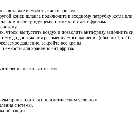
га вставьте в емкость с антифризом.
ругой конец шланга подключите к входному патрубку котла или к
насос к шлангу, идущему от емкости с антифризом.
 систему.
ах, чтобы выпустить воздух и позволить антифризу заполнить си
стему до достижения рекомендуемого давления (обычно 1,5-2 бар
 желаемое давление, закройте все краны.
 и емкости для хранения антифриза.
 в течение нескольких часов.
циям производителя и климатическим условиям.
вления системы.
льной защиты.