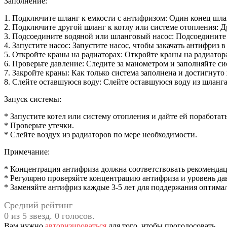
Заполнение:
1. Подключите шланг к емкости с антифризом: Один конец шлан
2. Подключите другой шланг к котлу или системе отопления: Д
3. Подсоедините водяной или шланговый насос: Подсоедините 
4. Запустите насос: Запустите насос, чтобы закачать антифриз в
5. Откройте краны на радиаторах: Откройте краны на радиатор
6. Проверьте давление: Следите за манометром и заполняйте си
7. Закройте краны: Как только система заполнена и достигнуто
8. Слейте оставшуюся воду: Слейте оставшуюся воду из шланга
Запуск системы:
* Запустите котел или систему отопления и дайте ей поработать
* Проверьте утечки.
* Слейте воздух из радиаторов по мере необходимости.
Примечание:
* Концентрация антифриза должна соответствовать рекоменда
* Регулярно проверяйте концентрацию антифриза и уровень да
* Заменяйте антифриз каждые 3-5 лет для поддержания оптима
Средний рейтинг
0 из 5 звезд. 0 голосов.
Вам нужно
авторизироваться
для того, чтобы проголосовать.