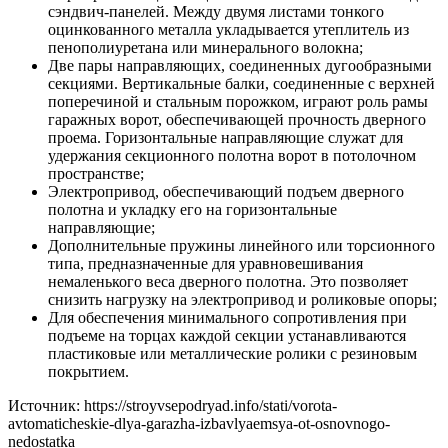
сэндвич-панелей. Между двумя листами тонкого
оцинкованного металла укладывается утеплитель из
пенополиуретана или минерального волокна;
Две пары направляющих, соединенных дугообразными
секциями. Вертикальные балки, соединенные с верхней
поперечиной и стальным порожком, играют роль рамы
гаражных ворот, обеспечивающей прочность дверного
проема. Горизонтальные направляющие служат для
удержания секционного полотна ворот в потолочном
пространстве;
Электропривод, обеспечивающий подъем дверного
полотна и укладку его на горизонтальные
направляющие;
Дополнительные пружины линейного или торсионного
типа, предназначенные для уравновешивания
немаленького веса дверного полотна. Это позволяет
снизить нагрузку на электропривод и роликовые опоры;
Для обеспечения минимального сопротивления при
подъеме на торцах каждой секции устанавливаются
пластиковые или металлические ролики с резиновым
покрытием.
Источник: https://stroyvsepodryad.info/stati/vorota-
avtomaticheskie-dlya-garazha-izbavlyaemsya-ot-osnovnogo-
nedostatka