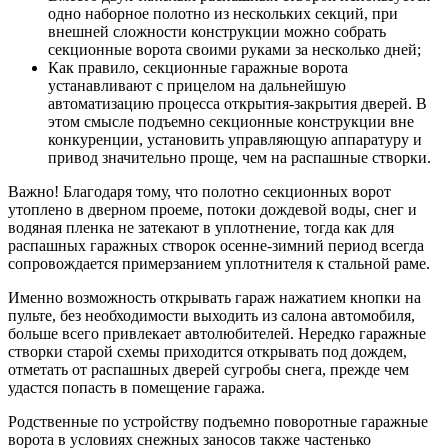
одно наборное полотно из нескольких секций, при
внешней сложности конструкции можно собрать
секционные ворота своими руками за несколько дней;
Как правило, секционные гаражные ворота
устанавливают с прицелом на дальнейшую
автоматизацию процесса открытия-закрытия дверей. В
этом смысле подъемно секционные конструкции вне
конкуренции, установить управляющую аппаратуру и
привод значительно проще, чем на распашные створки.
Важно! Благодаря тому, что полотно секционных ворот
утоплено в дверном проеме, потоки дождевой воды, снег и
водяная пленка не затекают в уплотнение, тогда как для
распашных гаражных створок осенне-зимний период всегда
сопровождается примерзанием уплотнителя к стальной раме.
Именно возможность открывать гараж нажатием кнопки на
пульте, без необходимости выходить из салона автомобиля,
больше всего привлекает автолюбителей. Нередко гаражные
створки старой схемы приходится открывать под дождем,
отметать от распашных дверей сугробы снега, прежде чем
удастся попасть в помещение гаража.
Родственные по устройству подъемно поворотные гаражные
ворота в условиях снежных заносов также частенько