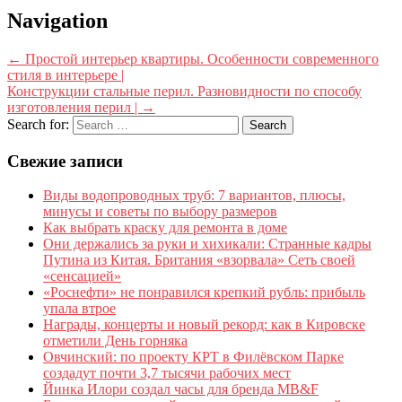
Navigation
←
Простой интерьер квартиры. Особенности современного
стиля в интерьере |
Конструкции стальные перил. Разновидности по способу
изготовления перил |
→
Search for:
Свежие записи
Виды водопроводных труб: 7 вариантов, плюсы,
минусы и советы по выбору размеров
Как выбрать краску для ремонта в доме
Они держались за руки и хихикали: Странные кадры
Путина из Китая. Британия «взорвала» Сеть своей
«сенсацией»
«Роснефти» не понравился крепкий рубль: прибыль
упала втрое
Награды, концерты и новый рекорд: как в Кировске
отметили День горняка
Овчинский: по проекту КРТ в Филёвском Парке
создадут почти 3,7 тысячи рабочих мест
Йинка Илори создал часы для бренда MB&F