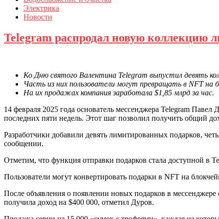
Электрика
Новости
Telegram распродал новую коллекцию л
Ко Дню святого Валентина Telegram выпустил девять кол
Часть из них пользователи могут превращать в NFT на б
На их продажах компания заработала $1,85 млрд за час.
14 февраля 2025 года основатель мессенджера Telegram Павел Д
последних пяти недель. Этот шаг позволил получить общий дохо
Разработчики добавили девять лимитированных подарков, чет
сообщении.
Отметим, что функция отправки подарков стала доступной в Tel
Пользователи могут конвертировать подарки в NFT на блокчейн
После объявления о появлении новых подарков в мессенджере од
получила доход на $400 000, отметил Дуров.
Продажа серии из 15 000 «сумок с трофеями», каждая из которы