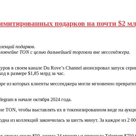
имитированных подарков на почти $2 млр
лекций подарков.
локчейне TON с целью дальнейшей торговли вне мессенджера.
уров в своем канале Du Roveʼs Channel анонсировал запуск сери
д в размере $1,85 млрд за час.
ыре из которых клиенты мессенджера могли мгновенно преврати
egram в начале октября 2024 года.
е TON, чтобы выставлять их в токенизированном виде на аукцио
на из коллекций закончилась за шесть минут. За каждое из 2 00
х стоила около $50, заняла 24 минуты и принесла Telegram $750 