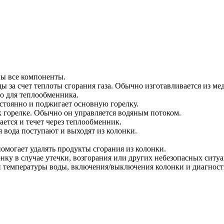
ны все компоненты.
 за счет теплоты сгорания газа. Обычно изготавливается из мед
ло для теплообменника.
остоянно и поджигает основную горелку.
 к горелке. Обычно он управляется водяным потоком.
ается и течет через теплообменник.
 вода поступают и выходят из колонки.
помогает удалять продукты сгорания из колонки.
нку в случае утечки, возгорания или других небезопасных ситу
и температуры воды, включения/выключения колонки и диагност