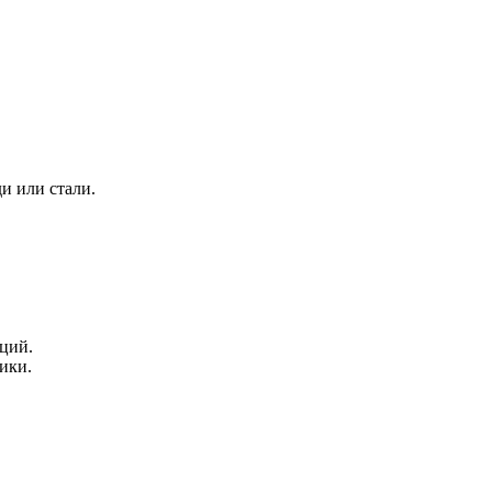
и или стали.
аций.
ики.