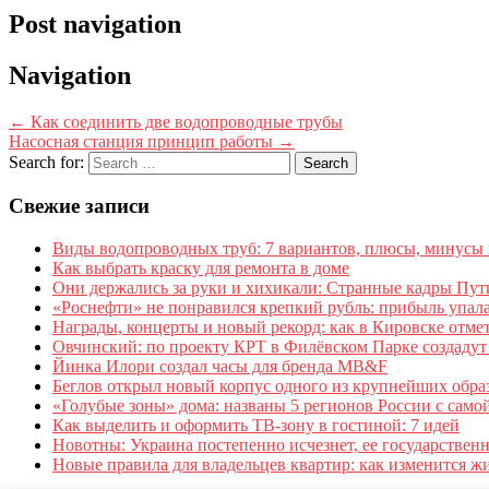
Post navigation
Navigation
←
Как соединить две водопроводные трубы
Насосная станция принцип работы
→
Search for:
Свежие записи
Виды водопроводных труб: 7 вариантов, плюсы, минусы 
Как выбрать краску для ремонта в доме
Они держались за руки и хихикали: Странные кадры Пути
«Роснефти» не понравился крепкий рубль: прибыль упала
Награды, концерты и новый рекорд: как в Кировске отме
Овчинский: по проекту КРТ в Филёвском Парке создадут 
Йинка Илори создал часы для бренда MB&F
Беглов открыл новый корпус одного из крупнейших обра
«Голубые зоны» дома: названы 5 регионов России с сам
Как выделить и оформить ТВ-зону в гостиной: 7 идей
Новотны: Украина постепенно исчезнет, ее государственн
Новые правила для владельцев квартир: как изменится ж