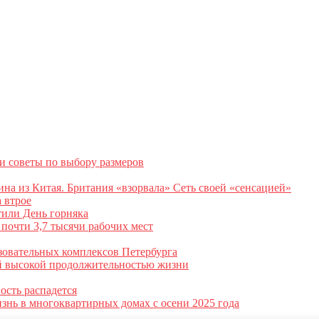
и советы по выбору размеров
на из Китая. Британия «взорвала» Сеть своей «сенсацией»
 втрое
тили День горняка
почти 3,7 тысячи рабочих мест
зовательных комплексов Петербурга
ой высокой продолжительностью жизни
ость распадется
изнь в многоквартирных домах с осени 2025 года