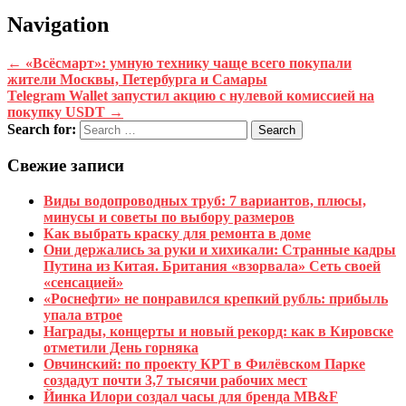
Navigation
←
«Всёсмарт»: умную технику чаще всего покупали
жители Москвы, Петербурга и Самары
Telegram Wallet запустил акцию с нулевой комиссией на
покупку USDT
→
Search for:
Свежие записи
Виды водопроводных труб: 7 вариантов, плюсы,
минусы и советы по выбору размеров
Как выбрать краску для ремонта в доме
Они держались за руки и хихикали: Странные кадры
Путина из Китая. Британия «взорвала» Сеть своей
«сенсацией»
«Роснефти» не понравился крепкий рубль: прибыль
упала втрое
Награды, концерты и новый рекорд: как в Кировске
отметили День горняка
Овчинский: по проекту КРТ в Филёвском Парке
создадут почти 3,7 тысячи рабочих мест
Йинка Илори создал часы для бренда MB&F