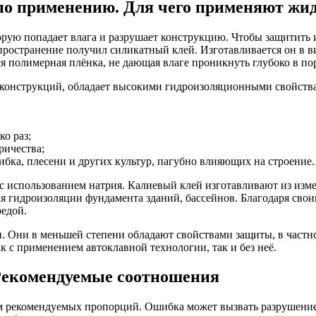
по применению. Для чего применяют жид
орую попадает влага и разрушает конструкцию. Чтобы защитить 
ространение получил силикатный клей. Изготавливается он в в
ся полимерная плёнка, не дающая влаге проникнуть глубоко в п
ь конструкций, обладает высокими гидроизоляционными свойства
ко раз;
ричества;
ибка, плесени и других культур, пагубно влияющих на строение.
о с использованием натрия. Калиевый клей изготавливают из изм
ля гидроизоляции фундамента зданий, бассейнов. Благодаря сво
редой.
. Они в меньшей степени обладают свойствами защиты, в частно
к с применением автоклавной технологии, так и без неё.
 Рекомендуемые соотношения
м рекомендуемых пропорций. Ошибка может вызвать разрушение