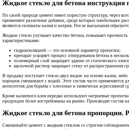
Жидкое стекло для бетона инструкция 
По своей природе цемент имеет пористую структуру, через кот
применяют различные добавки, среди которых наибольшее расп
являются силикаты калия и натрия. После высыхания образует
Жидкое стекло улучшает качество бетона, повышает прочност
характеристиками:
гидроизоляцией — это основной параметр пропитки;
препарат ускоряет процесс отвердевания бетона в несколь
полимерный слой защищает здание от статического элект
щелочной раствор защищает стену от распространения гр
В продажу поступает стекло двух видов: на основе калия, либ
порошок смешивают с водой. Этот состав часто применяется д
антисептик для борьбы с плесенью и химически агрессивной с
Кроме калиевого клея нередко используют натриевые пропитки
продукции более востребованы на рынке. Производят состав ка
Жидкое стекло для бетона пропорции.
Смешивайте цемент с жидким стеклом со строгим соблюдение