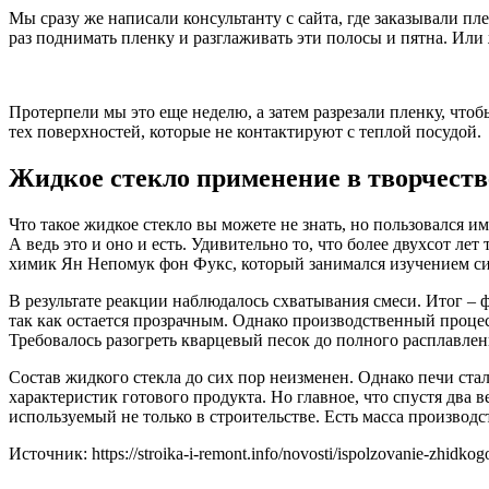
Мы сразу же написали консультанту с сайта, где заказывали п
раз поднимать пленку и разглаживать эти полосы и пятна. Или 
Протерпели мы это еще неделю, а затем разрезали пленку, что
тех поверхностей, которые не контактируют с теплой посудой.
Жидкое стекло применение в творчеств
Что такое жидкое стекло вы можете не знать, но пользовался 
А ведь это и оно и есть. Удивительно то, что более двухсот ле
химик Ян Непомук фон Фукс, который занимался изучением си
В результате реакции наблюдалось схватывания смеси. Итог – ф
так как остается прозрачным. Однако производственный процес
Требовалось разогреть кварцевый песок до полного расплавлен
Состав жидкого стекла до сих пор неизменен. Однако печи ста
характеристик готового продукта. Но главное, что спустя два в
используемый не только в строительстве. Есть масса производс
Источник: https://stroika-i-remont.info/novosti/ispolzovanie-zhidkogo