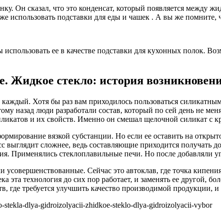
ленку. Он сказал, что это конденсат, который появляется межд
же использовать подставки для еды и чашек . А вы же помните, 
бы использовать ее в качестве подставки для кухонных полок. В
е. Жидкое стекло: история возникновени
им каждый. Хотя бы раз вам приходилось пользоваться силикатны
т тому назад люди разработали состав, который по сей день не м
ликатов и их свойств. Именно он смешал щелочной силикат с к
ормирование вязкой субстанции. Но если ее оставить на открыто
с выглядит сложнее, ведь составляющие приходится получать до
ия. Применялись стеклоплавильные печи. Но после добавляли уго
ли усовершенствованные. Сейчас это автоклав, где точка кипени
ека эта технология до сих пор работает, и заменять ее другой, б
тв, где требуется улучшить качество производимой продукции, и 
-stekla-dlya-gidroizolyacii-zhidkoe-steklo-dlya-gidroizolyacii-vybor