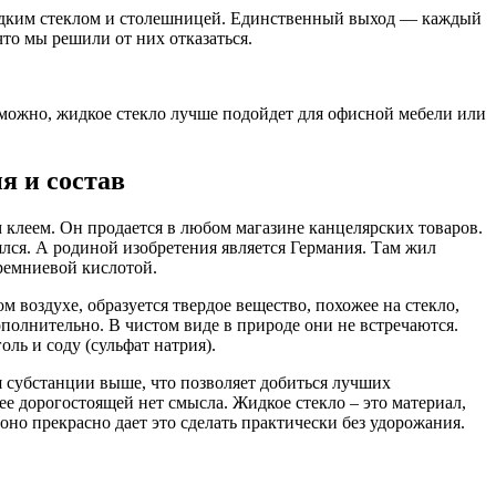
у жидким стеклом и столешницей. Единственный выход — каждый
что мы решили от них отказаться.
озможно, жидкое стекло лучше подойдет для офисной мебели или
я и состав
м клеем. Он продается в любом магазине канцелярских товаров.
енялся. А родиной изобретения является Германия. Там жил
ремниевой кислотой.
м воздухе, образуется твердое вещество, похожее на стекло,
полнительно. В чистом виде в природе они не встречаются.
ль и соду (сульфат натрия).
я субстанции выше, что позволяет добиться лучших
олее дорогостоящей нет смысла. Жидкое стекло – это материал,
оно прекрасно дает это сделать практически без удорожания.