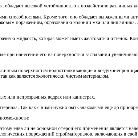
я, обладает высокой устойчивостью к воздействию различных ки
ыми способностями. Кроме того, оно обладает выраженными ант
бковым поражениям, образованию колоний мха или лишайника. 
рачную жидкость, которая может иметь желтоватый оттенок. Кон
ые при нанесении его на поверхность и застывании увеличиваютс
различным поверхностям водоотталкивающие и воздухонепроница
 так как является экологически чистым материалом.
ных или непрозрачных ведрах или канистрах.
материала. Так как с ними нужно быть знакомыми еще до приобр
 возможности:
тому едва ли не основной сферой его применения является над
логических повреждений стройматериалов, включающих в свой 