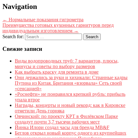
Navigation
←
Нормальные показания гигрометра
Преимущества готовых кухонных гарнитуров перед
индивидуальным изготовлением
→
Search for:
Свежие записи
Виды водопроводных труб: 7 вариантов, плюсы,
минусы и советы по выбору размеров
Как выбрать краску для ремонта в доме
Они держались за руки и хихикали: Странные кадры
Путина из Китая. Британия «взорвала» Сеть своей
«сенсацией»
«Роснефти» не понравился крепкий рубль: прибыль
упала втрое
Награды, концерты и новый рекорд: как в Кировске
отметили День горняка
Овчинский: по проекту КРТ в Филёвском Парке
создадут почти 3,7 тысячи рабочих мест
Йинка Илори создал часы для бренда MB&F
Беглов открыл новый корпус одного из крупнейших