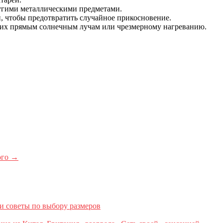
ругими металлическими предметами.
, чтобы предотвратить случайное прикосновение.
е их прямым солнечным лучам или чрезмерному нагреванию.
ого
→
и советы по выбору размеров