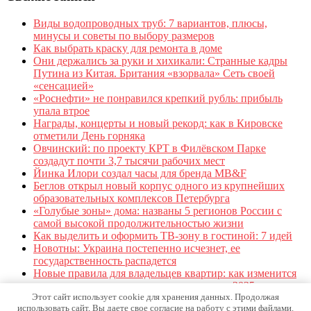
Виды водопроводных труб: 7 вариантов, плюсы,
минусы и советы по выбору размеров
Как выбрать краску для ремонта в доме
Они держались за руки и хихикали: Странные кадры
Путина из Китая. Британия «взорвала» Сеть своей
«сенсацией»
«Роснефти» не понравился крепкий рубль: прибыль
упала втрое
Награды, концерты и новый рекорд: как в Кировске
отметили День горняка
Овчинский: по проекту КРТ в Филёвском Парке
создадут почти 3,7 тысячи рабочих мест
Йинка Илори создал часы для бренда MB&F
Беглов открыл новый корпус одного из крупнейших
образовательных комплексов Петербурга
«Голубые зоны» дома: названы 5 регионов России с
самой высокой продолжительностью жизни
Как выделить и оформить ТВ-зону в гостиной: 7 идей
Новотны: Украина постепенно исчезнет, ее
государственность распадется
Новые правила для владельцев квартир: как изменится
жизнь в многоквартирных домах с осени 2025 года
Этот сайт использует cookie для хранения данных. Продолжая
использовать сайт, Вы даете свое согласие на работу с этими файлами.
О сайте