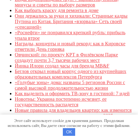
минусы и советы по выбору размеров
Как выбрать краску для ремонта в доме
Они держались за руки и хихикали: Странные кадры
Путина из Китая. Британия «взорвала» Сеть своей
«сенсацией»
«Роснефти» не понравился крепкий рубль: прибыль
упала втрое
Награды, концерты и новый рекорд: как в Кировске
отметили День горняка
Овчинский: по проекту КРТ в Филёвском Парке
создадут почти 3,7 тысячи рабочих мест
Йинка Илори создал часы для бренда MB&F
Беглов открыл новый корпус одного из крупнейших
образовательных комплексов Петербурга
«Голубые зоны» дома: названы 5 регионов России с
самой высокой продолжительностью жизни
Как выделить и оформить ТВ-зону в гостиной: 7 идей
Новотны: Украина постепенно исчезнет, ее
государственность распадется
Новые правила для владельцев квартир: как изменится
жизнь в многоквартирных домах с осени 2025 года
Этот сайт использует cookie для хранения данных. Продолжая
использовать сайт, Вы даете свое согласие на работу с этими файлами.
О сайте
Карта сайта
OK