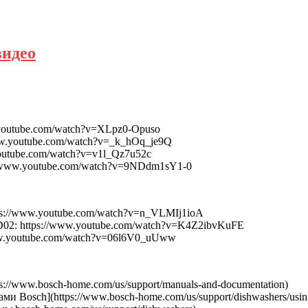
видео
youtube.com/watch?v=XLpz0-Opuso
w.youtube.com/watch?v=_k_hOq_je9Q
outube.com/watch?v=v1l_Qz7u52c
//www.youtube.com/watch?v=9NDdm1sY1-0
s://www.youtube.com/watch?v=n_VLMIj1ioA
2: https://www.youtube.com/watch?v=K4Z2ibvKuFE
ww.youtube.com/watch?v=06l6V0_uUww
://www.bosch-home.com/us/support/manuals-and-documentation)
Bosch](https://www.bosch-home.com/us/support/dishwashers/using