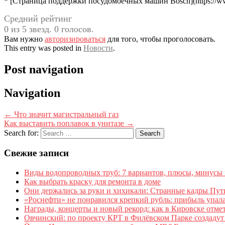
* [Страница поддержки посудомоечных машин Bosch](https://www
Средний рейтинг
0 из 5 звезд. 0 голосов.
Вам нужно
авторизироваться
для того, чтобы проголосовать.
This entry was posted in
Новости
.
Post navigation
Navigation
←
Что значит магистральный газ
Как выставить поплавок в унитазе
→
Search for:
Свежие записи
Виды водопроводных труб: 7 вариантов, плюсы, минусы 
Как выбрать краску для ремонта в доме
Они держались за руки и хихикали: Странные кадры Пути
«Роснефти» не понравился крепкий рубль: прибыль упала
Награды, концерты и новый рекорд: как в Кировске отме
Овчинский: по проекту КРТ в Филёвском Парке создадут 