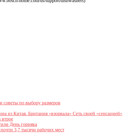
.bosch-home.com/us/support/dishwashers)
и советы по выбору размеров
на из Китая. Британия «взорвала» Сеть своей «сенсацией»
 втрое
тили День горняка
почти 3,7 тысячи рабочих мест