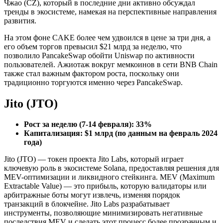
Чжао (CZ), который в последние дни активно обсуждал
тренды в экосистеме, намекая на перспективные направления
развития.
На этом фоне CAKE более чем удвоился в цене за три дня, а
его объем торгов превысил $21 млрд за неделю, что
позволило PancakeSwap обойти Uniswap по активности
пользователей. Ажиотаж вокруг мемкоинов в сети BNB Chain
также стал важным фактором роста, поскольку они
традиционно торгуются именно через PancakeSwap.
Jito (JTO)
Рост за неделю (7-14 февраля): 33%
Капитализация: $1 млрд (по данным на февраль 2024
года)
Jito (JTO) — токен проекта Jito Labs, который играет
ключевую роль в экосистеме Solana, предоставляя решения для
MEV-оптимизации и ликвидного стейкинга. MEV (Maximum
Extractable Value) — это прибыль, которую валидаторы или
арбитражные боты могут извлечь, изменяя порядок
транзакций в блокчейне. Jito Labs разрабатывает
инструменты, позволяющие минимизировать негативные
последствия MEV и сделать этот процесс более прозрачным и