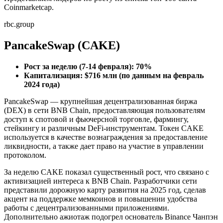
Coinmarketcap.
rbc.group
PancakeSwap (CAKE)
Рост за неделю (7-14 февраля): 70%
Капитализация: $716 млн (по данным на февраль
2024 года)
PancakeSwap — крупнейшая децентрализованная биржа
(DEX) в сети BNB Chain, предоставляющая пользователям
доступ к спотовой и фьючерсной торговле, фармингу,
стейкингу и различным DeFi-инструментам. Токен CAKE
используется в качестве вознаграждения за предоставление
ликвидности, а также дает право на участие в управлении
протоколом.
За неделю CAKE показал существенный рост, что связано с
активизацией интереса к BNB Chain. Разработчики сети
представили дорожную карту развития на 2025 год, сделав
акцент на поддержке мемкоинов и повышении удобства
работы с децентрализованными приложениями.
Дополнительно ажиотаж подогрел основатель Binance Чанпэн