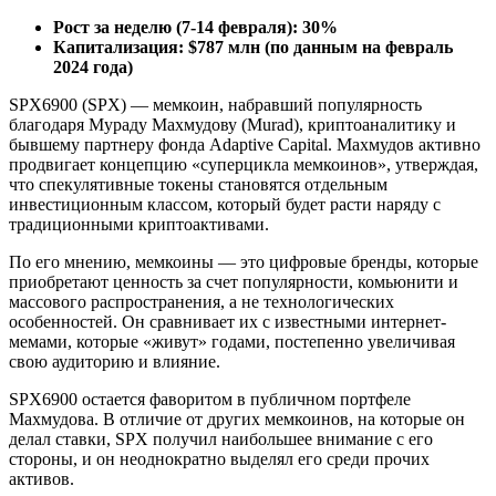
Рост за неделю (7-14 февраля): 30%
Капитализация: $787 млн (по данным на февраль
2024 года)
SPX6900 (SPX) — мемкоин, набравший популярность
благодаря Мураду Махмудову (Murad), криптоаналитику и
бывшему партнеру фонда Adaptive Capital. Махмудов активно
продвигает концепцию «суперцикла мемкоинов», утверждая,
что спекулятивные токены становятся отдельным
инвестиционным классом, который будет расти наряду с
традиционными криптоактивами.
По его мнению, мемкоины — это цифровые бренды, которые
приобретают ценность за счет популярности, комьюнити и
массового распространения, а не технологических
особенностей. Он сравнивает их с известными интернет-
мемами, которые «живут» годами, постепенно увеличивая
свою аудиторию и влияние.
SPX6900 остается фаворитом в публичном портфеле
Махмудова. В отличие от других мемкоинов, на которые он
делал ставки, SPX получил наибольшее внимание с его
стороны, и он неоднократно выделял его среди прочих
активов.