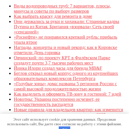
Виды водопроводных труб: 7 вариантов, плюсы,
минусы и советы по выбору размеров
Как выбрать краску для ремонта в доме
Они держались за руки и хихикали: Странные кадры
Путина из Китая. Британия «взорвала» Сеть своей
«сенсацией»
«Роснефти» не понравился крепкий рубль: прибыль
упала втрое
Награды, концерты и новый рекорд: как в Кировске
отметили День горняка
Овчинский: по проекту КРТ в Филёвском Парке
создадут почти 3,7 тысячи рабочих мест
Йинка Илори создал часы для бренда MB&F
Беглов открыл новый корпус одного из крупнейших
образовательных комплексов Петербурга
«Голубые зоны» дома: названы 5 регионов России с
самой высокой продолжительностью жизни
Как выделить и оформить ТВ-зону в гостиной: 7 идей
Новотны: Украина постепенно исчезнет, ее
государственность распадется
Новые правила для владельцев квартир: как изменится
жизнь в многоквартирных домах с осени 2025 года
Этот сайт использует cookie для хранения данных. Продолжая
использовать сайт, Вы даете свое согласие на работу с этими файлами.
О сайте