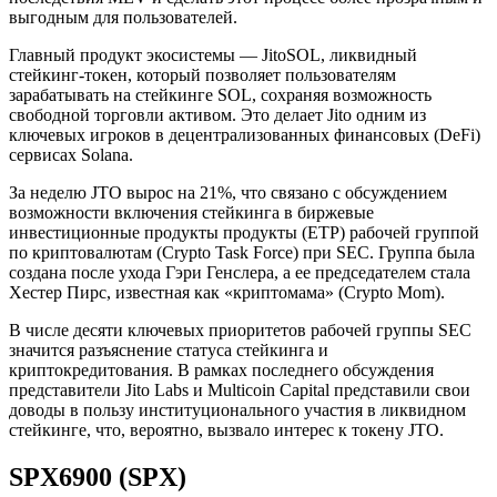
выгодным для пользователей.
Главный продукт экосистемы — JitoSOL, ликвидный
стейкинг-токен, который позволяет пользователям
зарабатывать на стейкинге SOL, сохраняя возможность
свободной торговли активом. Это делает Jito одним из
ключевых игроков в децентрализованных финансовых (DeFi)
сервисах Solana.
За неделю JTO вырос на 21%, что связано с обсуждением
возможности включения стейкинга в биржевые
инвестиционные продукты продукты (ETP) рабочей группой
по криптовалютам (Crypto Task Force) при SEC. Группа была
создана после ухода Гэри Генслера, а ее председателем стала
Хестер Пирс, известная как «криптомама» (Crypto Mom).
В числе десяти ключевых приоритетов рабочей группы SEC
значится разъяснение статуса стейкинга и
криптокредитования. В рамках последнего обсуждения
представители Jito Labs и Multicoin Capital представили свои
доводы в пользу институционального участия в ликвидном
стейкинге, что, вероятно, вызвало интерес к токену JTO.
SPX6900 (SPX)