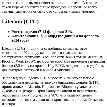
связан с конкретными новостями или анонсами. В январе
токен пережил значительную просадку, и вероятнее всего,
текущая динамика связана с откупом на низких уровнях.
Litecoin (LTC)
Рост за неделю (7-14 февраля): 21%
Капитализация: $9,6 млрд (по данным на февраль
2024 года)
Litecoin (LTC) — один из старейших криптоактивов,
созданный в 2011 году как более быстрая и легкая
альтернатива биткоину. В основе сети лежит тот же механизм
Proof-of-Work (PoW), но с более коротким временем генерации
блоков (2,5 минуты против 10 у BTC), что делает его удобным
для быстрых платежей и микро-транзакций.
За последнюю неделю LTC вырос на 20%, что связано с
обсуждением перспектив запуска биржевых фондов (ETF),
привязанных к Litecoin. По данным Bloomberg, аналитики
Джеймс Сейффарт и Эрик Балчунас оценили вероятность
одобрения таких продуктов в 90%, что является самым
высоким прогнозом среди всех криптовалют, кроме биткоина
и эфира.