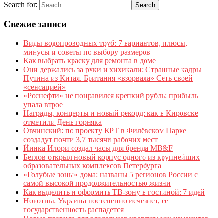
Search for:
Свежие записи
Виды водопроводных труб: 7 вариантов, плюсы,
минусы и советы по выбору размеров
Как выбрать краску для ремонта в доме
Они держались за руки и хихикали: Странные кадры
Путина из Китая. Британия «взорвала» Сеть своей
«сенсацией»
«Роснефти» не понравился крепкий рубль: прибыль
упала втрое
Награды, концерты и новый рекорд: как в Кировске
отметили День горняка
Овчинский: по проекту КРТ в Филёвском Парке
создадут почти 3,7 тысячи рабочих мест
Йинка Илори создал часы для бренда MB&F
Беглов открыл новый корпус одного из крупнейших
образовательных комплексов Петербурга
«Голубые зоны» дома: названы 5 регионов России с
самой высокой продолжительностью жизни
Как выделить и оформить ТВ-зону в гостиной: 7 идей
Новотны: Украина постепенно исчезнет, ее
государственность распадется