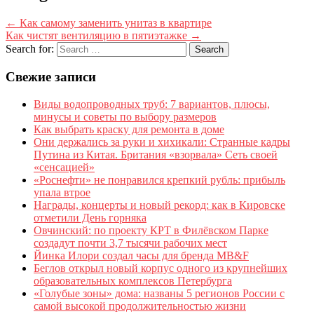
←
Как самому заменить унитаз в квартире
Как чистят вентиляцию в пятиэтажке
→
Search for:
Свежие записи
Виды водопроводных труб: 7 вариантов, плюсы,
минусы и советы по выбору размеров
Как выбрать краску для ремонта в доме
Они держались за руки и хихикали: Странные кадры
Путина из Китая. Британия «взорвала» Сеть своей
«сенсацией»
«Роснефти» не понравился крепкий рубль: прибыль
упала втрое
Награды, концерты и новый рекорд: как в Кировске
отметили День горняка
Овчинский: по проекту КРТ в Филёвском Парке
создадут почти 3,7 тысячи рабочих мест
Йинка Илори создал часы для бренда MB&F
Беглов открыл новый корпус одного из крупнейших
образовательных комплексов Петербурга
«Голубые зоны» дома: названы 5 регионов России с
самой высокой продолжительностью жизни