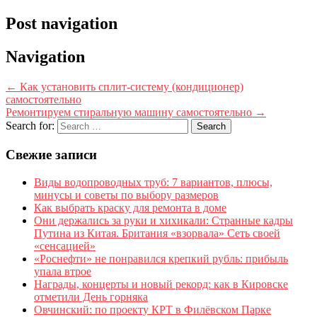
Post navigation
Navigation
←
Как установить сплит-систему (кондиционер)
самостоятельно
Ремонтируем стиральную машину самостоятельно
→
Search for:
Свежие записи
Виды водопроводных труб: 7 вариантов, плюсы,
минусы и советы по выбору размеров
Как выбрать краску для ремонта в доме
Они держались за руки и хихикали: Странные кадры
Путина из Китая. Британия «взорвала» Сеть своей
«сенсацией»
«Роснефти» не понравился крепкий рубль: прибыль
упала втрое
Награды, концерты и новый рекорд: как в Кировске
отметили День горняка
Овчинский: по проекту КРТ в Филёвском Парке