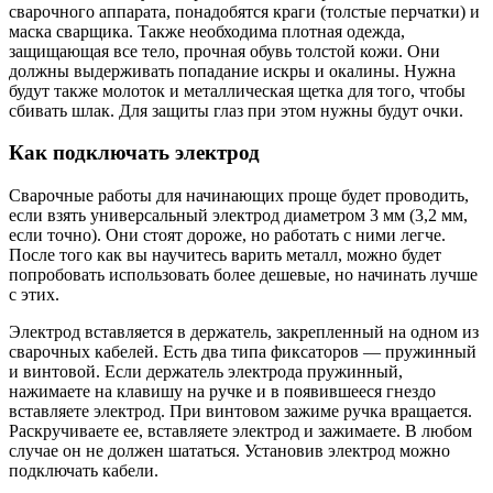
сварочного аппарата, понадобятся краги (толстые перчатки) и
маска сварщика. Также необходима плотная одежда,
защищающая все тело, прочная обувь толстой кожи. Они
должны выдерживать попадание искры и окалины. Нужна
будут также молоток и металлическая щетка для того, чтобы
сбивать шлак. Для защиты глаз при этом нужны будут очки.
Как подключать электрод
Сварочные работы для начинающих проще будет проводить,
если взять универсальный электрод диаметром 3 мм (3,2 мм,
если точно). Они стоят дороже, но работать с ними легче.
После того как вы научитесь варить металл, можно будет
попробовать использовать более дешевые, но начинать лучше
с этих.
Электрод вставляется в держатель, закрепленный на одном из
сварочных кабелей. Есть два типа фиксаторов — пружинный
и винтовой. Если держатель электрода пружинный,
нажимаете на клавишу на ручке и в появившееся гнездо
вставляете электрод. При винтовом зажиме ручка вращается.
Раскручиваете ее, вставляете электрод и зажимаете. В любом
случае он не должен шататься. Установив электрод можно
подключать кабели.